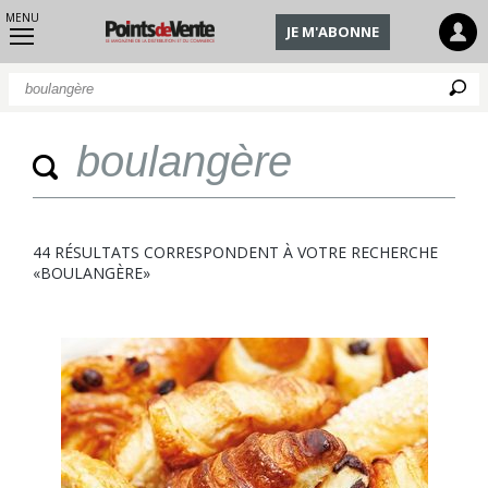
MENU
JE M'ABONNE
Q
Quan
44 RÉSULTATS CORRESPONDENT À VOTRE RECHERCHE
«BOULANGÈRE»