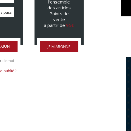
l’ensemble
des articles
Points de
vente
à partir de
95€
JE M'ABONNE
XION
r de moi
e oublié ?