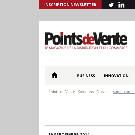
INSCRIPTION NEWSLETTER
BUSINESS
INNOVATION
Points de Vente
-
Solutions
-
Dossier
-
super comm
19 SEPTEMBRE 2014