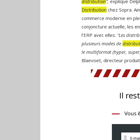
distribution
”,
explique Delph
Distribution
chez Sopra. Ain
commerce moderne en plein
conjoncture actuelle, les e
l’ERP avec elles.
“Les distri
plusieurs modes de
distribu
le multiformat (hyper, super
Blaevoet, directeur produit
Il res
Vous ê