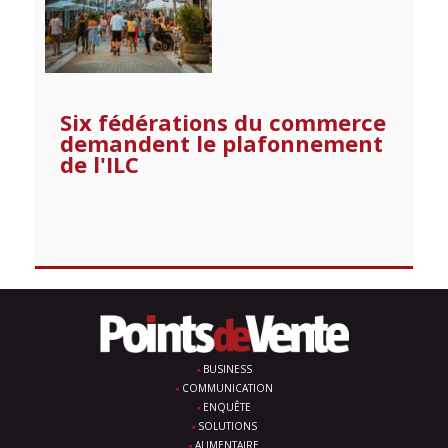
Six fédérations du commerce
demandent le plafonnement
de l'ILC
BUSINESS
COMMUNICATION
ENQUÊTE
SOLUTIONS
ALIMENTAIRE