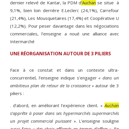
dernier relevé de Kantar, la PDM d
’Auchan
se situe à
9,1%, bien loin derrière E.Leclerc (24,1%), Carrefour
(21,4%), Les Mousquetaires (17,4%) et Coopérative U
(12,2%). Pour peser davantage dans les négociations
commerciales, l’enseigne a noué une alliance avec
Intermarché
UNE RÉORGANISATION AUTOUR DE 3 PILIERS
Face à ce constat et dans un contexte ultra-
concurrentiel, l’enseigne indique s’engager
« dans un
ambitieux plan de retour de la croissance »
autour de 3
piliers :
. d’abord, en améliorant l’expérience client
. «
Auchan
s’apprête à poser dans ses hypermarchés supermarchés
un projet commercial puissant
». L’enseigne souligne
aussi faire
« des choix affirmés en termes d’offres »
. En