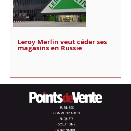
Leroy Merlin veut céder ses
magasins en Russie
BUSINESS
COMMUNICATION
ENQUÊTE
SOLUTIONS
ALIMENTAIRE