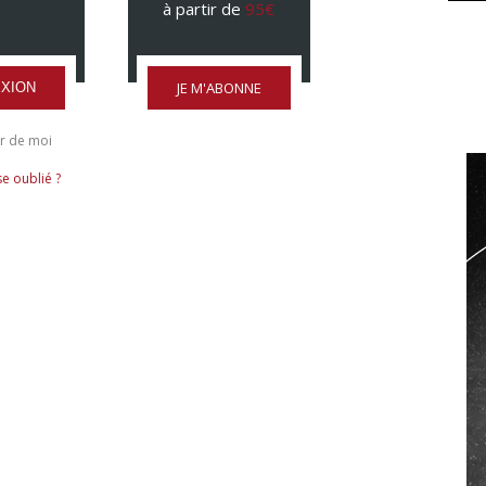
à partir de
95€
JE M'ABONNE
XION
r de moi
e oublié ?