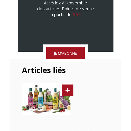
Accédez à l’ensemble
des articles Points de vente
à partir de
95€
JE M'ABONNE
Articles liés